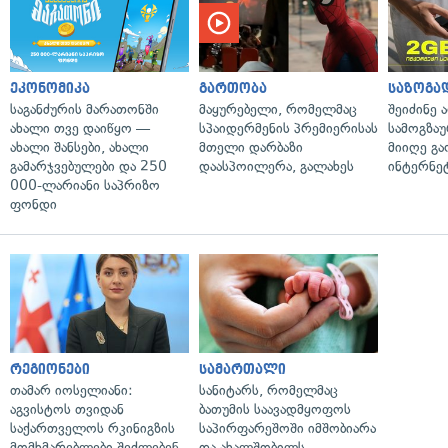
ეკონომიკა
გართობა
საზოგა
საგანძურის მარათონში
მაყურებელი, რომელმაც
შეიძინე 
ახალი თვე დაიწყო —
სპაიდერმენის პრემიერისას
სამოგზა
ახალი შანსები, ახალი
მთელი დარბაზი
მიიღე გ
გამარჯვებულები და 250
დაასპოილერა, გალახეს
ინტერნე
000-ლარიანი საპრიზო
ფონდი
რეგიონები
სამართალი
თამარ იოსელიანი:
სანიტარს, რომელმაც
აგვისტოს თვიდან
ბათუმის საავადმყოფოს
საქართველოს რკინიგზის
საპირფარეშოში იმშობიარა
მომხმარებლები შეძლებენ,
და ახალშობილს