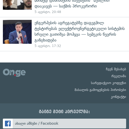
მძიმედ დაზიანების წაქეზების" მუხლით
დააკავეს — საქმის პროკურორი
5 აგვისტო, 20:48
ენგურჰესის აგრეგატებზე დაგეგმილ
ტესტირებას ელექტროენერგეტიკული სისტემის
სრული გათიშვა მოჰყვა — სემეკის წევრის
განცხადება
5 აგვისტო, 17:32
ჩვენ შესახებ
რეკლამა
სარედაქციო კოდექსი
მასალის გამოყენების პირობები
კონტაქტი
გაიგე მეტი პირველმა:
ახალი ამბები / Facebook