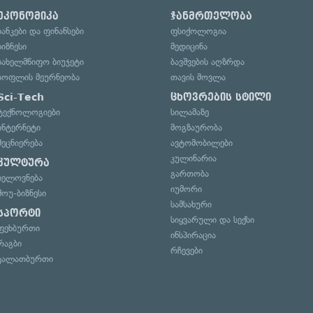
ეკონომიკა
ჯანმრთელობა
ბანკები და ფინანსები
ფსიქოლოგია
ბიზნესი
მედიცინა
სახელმწიფო ბიუჯეტი
ბავშვების აღზრდა
სოფლის მეურნეობა
თავის მოვლა
Sci-Tech
ცხოვრების სტილი
ტექნოლოგიები
სილამაზე
ინტერნეტი
მოგზაურობა
მეცნიერება
ავტომობილები
კულინარია
კულტურა
გართობა
ხელოვნება
იუმორი
შოუ-ბიზნესი
სამსახური
სპორტი
სიყვარული და სექსი
ფეხბურთი
ინსპირაცია
რაგბი
რჩევები
კალათბურთი