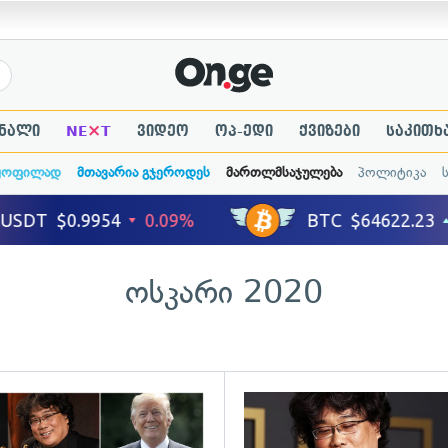
×
ნალი
NE
T
ვიდეო
ოპ-ედი
ქვიზები
საკითხ
ყოფილად
მთავარია გჯეროდეს
მართლმსაჯულება
პოლიტიკა
ოსკარი 2020
ადახედვა
გადახედვა