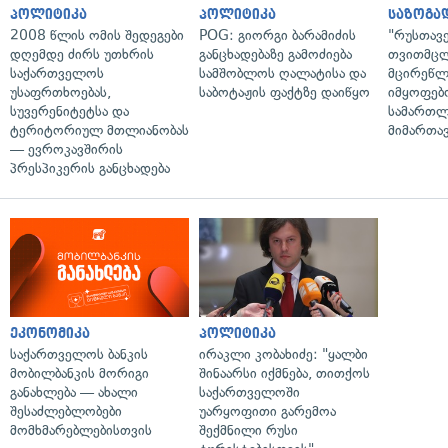
პოლიტიკა
პოლიტიკა
საზოგა
2008 წლის ომის შედეგები
POG: გიორგი ბარამიძის
"რუსთავ
დღემდე ძირს უთხრის
განცხადებაზე გამოძიება
თვითმც
საქართველოს
სამშობლოს ღალატისა და
მცირეწლ
უსაფრთხოებას,
საბოტაჟის ფაქტზე დაიწყო
იმყოფებ
სუვერენიტეტსა და
სამართლ
ტერიტორიულ მთლიანობას
მიმართა
— ევროკავშირის
პრესპიკერის განცხადება
ეკონომიკა
პოლიტიკა
საქართველოს ბანკის
ირაკლი კობახიძე: "ყალბი
მობილბანკის მორიგი
შინაარსი იქმნება, თითქოს
განახლება — ახალი
საქართველოში
შესაძლებლობები
უარყოფითი გარემოა
მომხმარებლებისთვის
შექმნილი რუსი