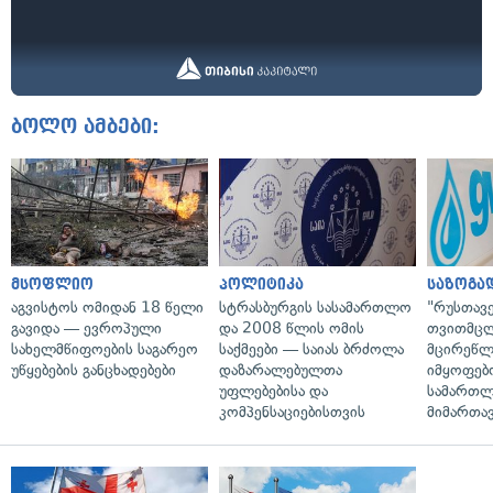
ბოლო ამბები:
მსოფლიო
პოლიტიკა
საზოგა
აგვისტოს ომიდან 18 წელი
სტრასბურგის სასამართლო
"რუსთავ
გავიდა — ევროპული
და 2008 წლის ომის
თვითმც
სახელმწიფოების საგარეო
საქმეები — საიას ბრძოლა
მცირეწლ
უწყებების განცხადებები
დაზარალებულთა
იმყოფებ
უფლებებისა და
სამართლ
კომპენსაციებისთვის
მიმართა