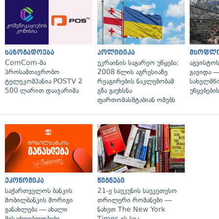
საზოგადოება
პოლიტიკა
მსოფლ
ComCom-მა
უკრაინის საგარეო უწყება:
აგვისტო
პროსამთავრობო
2008 წლის აგრესიაზე
გავიდა 
ტელეკომპანია POSTV 2
რეაგირების ნაკლებობამ
სახელმწ
500 ლარით დააჯარიმა
გზა გაუხსნა
უწყებები
ფართომასშტაბიან ომებს
ეკონომიკა
წიგნები
საქართველოს ბანკის
21-ე საუკუნის საუკეთესო
მობილბანკის მორიგი
თრილერი რომანები —
განახლება — ახალი
ნახეთ The New York
შესაძლებლობები
Times-ის სია