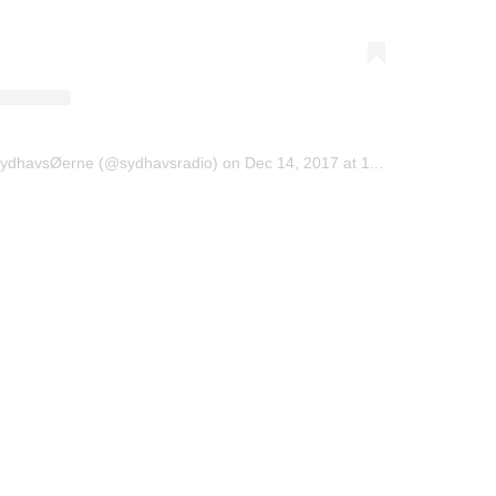
 SydhavsØerne (@sydhavsradio)
on
Dec 14, 2017 at 11:30pm PST