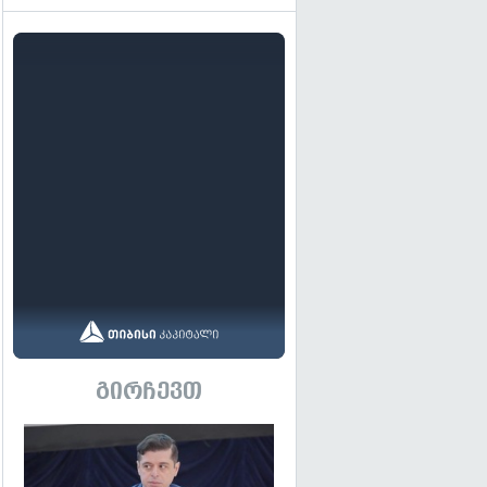
გირჩევთ
გადახედვა