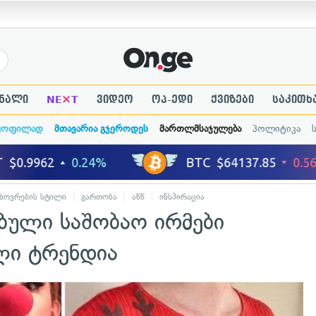
×
ნალი
NE
T
ვიდეო
ოპ-ედი
ქვიზები
საკითხ
ყოფილად
მთავარია გჯეროდეს
მართლმსაჯულება
პოლიტიკა
ხოვრების სტილი
გართობა
აწწ
ინსპირაცია
ბული საშობაო ირმები
ლი ტრენდია