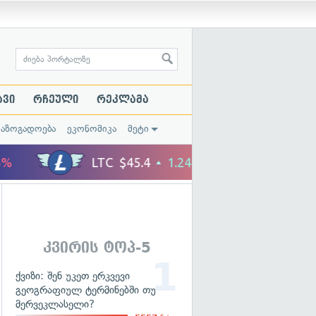
ავი
რჩეული
რეკლამა
საზოგადოება
ეკონომიკა
მეტი
კვირის ტოპ-5
ქვიზი: შენ უკეთ ერკვევი
გეოგრაფიულ ტერმინებში თუ
მერვეკლასელი?