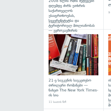
2008 წლის ომის შედეგები
ო
დღემდე ძირს უთხრის
საქართველოს
9 
უსაფრთხოებას,
სუვერენიტეტსა და
8 საათის წინ
ტერიტორიულ მთლიანობას
— ევროკავშირის
პრესპიკერის განცხადება
გა
21-ე საუკუნის საუკეთესო
ი
თრილერი რომანები —
ს
ნახეთ The New York Times-
ს
ის სია
მ
ს
11 საათის წინ
11
მ