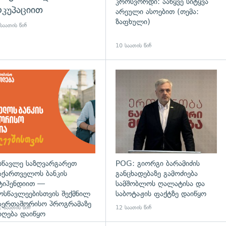
კროსვორდი: ააწყვე სიტყვა
კუპაციით
არეული ასოებით (თემა:
ზაფხული)
საათის წინ
10 საათის წინ
დახედვა
სწავლე საზღვარგარეთ
POG: გიორგი ბარამიძის
აქართველოს ბანკის
განცხადებაზე გამოძიება
ტიპენდიით —
სამშობლოს ღალატისა და
ოსწავლეებისთვის შექმნილ
საბოტაჟის ფაქტზე დაიწყო
აერთაშორისო პროგრამაზე
 საათის წინ
12 საათის წინ
იღება დაიწყო