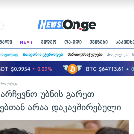
×
ნალი
NE
T
ვიდეო
ოპ-ედი
ქვიზები
საკითხ
ყოფილად
მთავარია გჯეროდეს
მართლმსაჯულება
პოლიტიკა
პოლიტიკა
აარჩევნო უბნის გარეთ
ებთან არაა დაკავშირებული