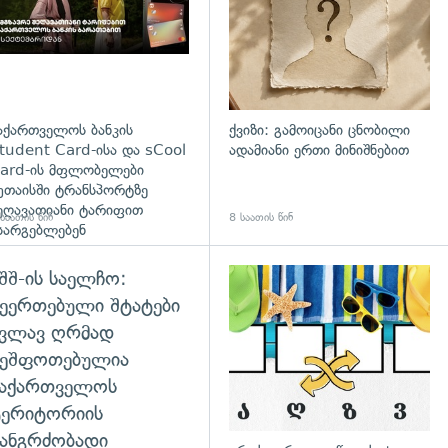
აქართველოს ბანკის
ქვიზი: გამოიცანი ცნობილი
tudent Card-ისა და sCool
ადამიანი ერთი მინიშნებით
ard-ის მფლობელები
უთაისში ტრანსპორტზე
ეღავათიანი ტარიფით
საათის წინ
8 საათის წინ
სარგებლებენ
შშ-ის საელჩო:
დახედვა
ეერთებული შტატები
კვლავ ღრმად
შეშფოთებულია
საქართველოს
ტერიტორიის
ანგრძობადი