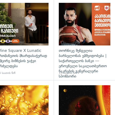
ine Square X Lunatic
თორნიკე შენგელია
რთმანეთის მხარდასაჭერად
ბარსელონას ემშვიდობება |
 მცირე ბიზნესის ჯაჭვი
საქართველოს ბანკი —
რძელდება
ეროვნული საკალათბურთო
ნაკრების გენერალური
 საათის წინ
15 საათის წინ
სპონსორი
გადახედვა