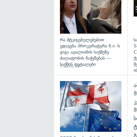
რა მტკიცებულებებით
ს
ედავება პროკურატურა ნ.ი.-ს
S
გიგა ავალიანის საქმეზე
C
ძალადობის წაქეზებას —
ქ
საქმის დეტალები
შ
5 საათის წინ
7 
ი
ა
გა
შ
გ