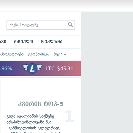
ავი
რჩეული
რეკლამა
საზოგადოება
ეკონომიკა
მეტი
კვირის ტოპ-5
გიგა ავალიანის საქმეზე
არასრულწლოვანი ნ.ი.
"ჯანმთელობის ჯგუფურად,