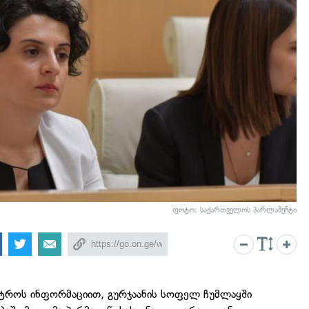
ფოტო: საქართველოს პარლამენტი
ისტროს ინფორმაციით, გურჯაანის სოფელ ჩუმლაყში