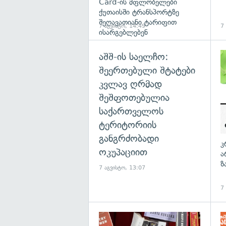
Card-ის მფლობელები
ქუთაისში ტრანსპორტზე
შეღავათიანი ტარიფით
7 აგვისტო, 14:49
7
ისარგებლებენ
აშშ-ის საელჩო:
შეერთებული შტატები
კვლავ ღრმად
შეშფოთებულია
საქართველოს
ტერიტორიის
განგრძობადი
კ
ოკუპაციით
ა
ზ
7 აგვისტო, 13:07
7
გა