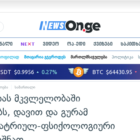
×
ნალი
NE
T
ვიდეო
ოპ-ედი
ქვიზები
საკითხ
ყოფილად
მთავარია გჯეროდეს
მართლმსაჯულება
პოლიტიკა
ოება
სამართალი
იას მკვლელობაში
ს, დავით და გურამ
ქიატრიულ-ფსიქოლოგიური
იშნათ