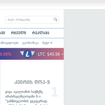
ავი
რჩეული
რეკლამა
საზოგადოება
ეკონომიკა
მეტი
კვირის ტოპ-5
გიგა ავალიანის საქმეზე
არასრულწლოვანი ნ.ი.
"ჯანმთელობის ჯგუფურად,