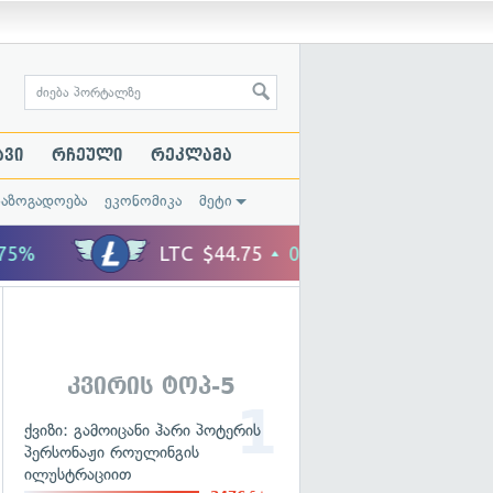
ავი
რჩეული
რეკლამა
საზოგადოება
ეკონომიკა
მეტი
კვირის ტოპ-5
ქვიზი: გამოიცანი ჰარი პოტერის
პერსონაჟი როულინგის
ილუსტრაციით