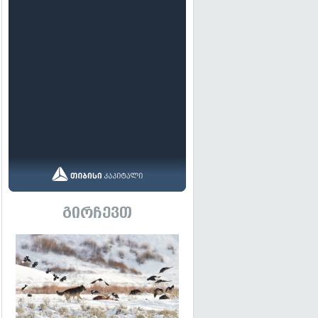
გირჩევთ
გადახედვა