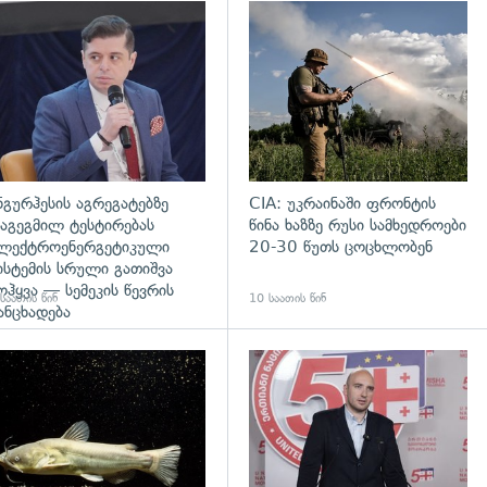
დახედვა
გადახედვა
ნგურჰესის აგრეგატებზე
CIA: უკრაინაში ფრონტის
აგეგმილ ტესტირებას
წინა ხაზზე რუსი სამხედროები
ლექტროენერგეტიკული
20-30 წუთს ცოცხლობენ
ისტემის სრული გათიშვა
ოჰყვა — სემეკის წევრის
საათის წინ
10 საათის წინ
ანცხადება
დახედვა
გადახედვა