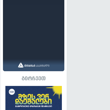
გირჩევთ