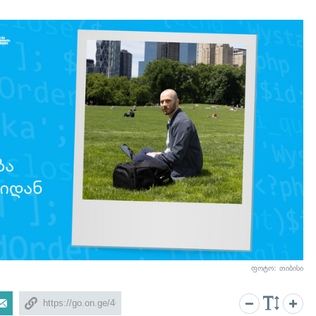
ფოტო: თიბისი