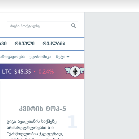
ავი
რჩეული
რეკლამა
საზოგადოება
ეკონომიკა
მეტი
კვირის ტოპ-5
გიგა ავალიანის საქმეზე
არასრულწლოვანი ნ.ი.
"ჯანმთელობის ჯგუფურად,