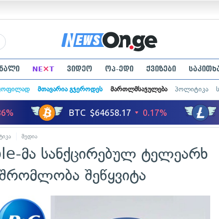
×
ნალი
NE
T
ვიდეო
ოპ-ედი
ქვიზები
საკითხ
ყოფილად
მთავარია გჯეროდეს
მართლმსაჯულება
პოლიტიკა
ტიკა
მედია
le-მა სანქცირებულ ტელეარხ
მშრომლობა შეწყვიტა