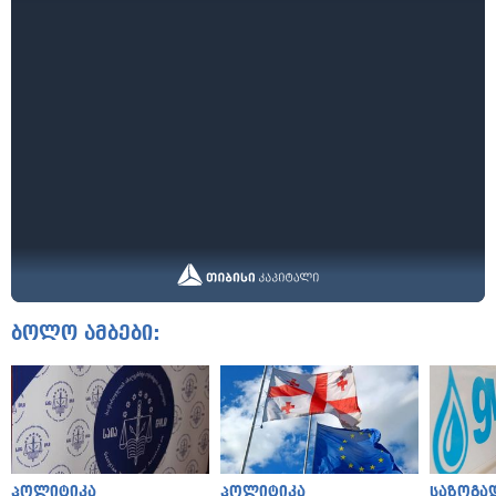
ბოლო ამბები:
პოლიტიკა
პოლიტიკა
საზოგა