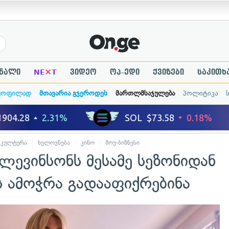
×
ნალი
NE
T
ვიდეო
ოპ-ედი
ქვიზები
საკითხ
ყოფილად
მთავარია გჯეროდეს
მართლმსაჯულება
პოლიტიკა
კულტურა
ხელოვნება
კინო
შოუ-ბიზნესი
 ლევინსონს მესამე სეზონიდან
ს ამოჭრა გადააფიქრებინა