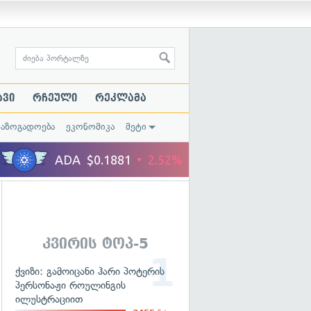
ავი
რჩეული
რეკლამა
საზოგადოება
ეკონომიკა
მეტი
კვირის ტოპ-5
ქვიზი: გამოიცანი ჰარი პოტერის
პერსონაჟი როულინგის
ილუსტრაციით