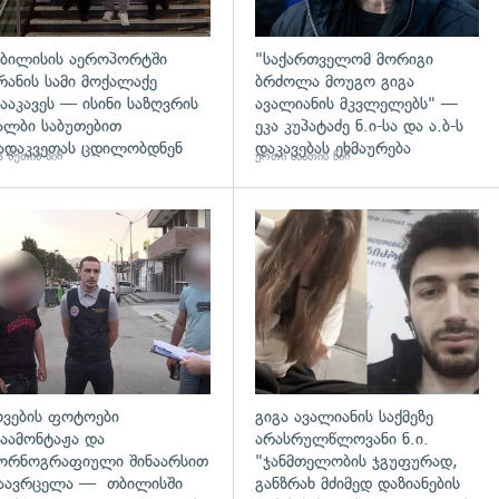
ბილისის აეროპორტში
"საქართველომ მორიგი
რანის სამი მოქალაქე
ბრძოლა მოუგო გიგა
ააკავეს — ისინი საზღვრის
ავალიანის მკვლელებს" —
ალბი საბუთებით
ეკა კუპატაძე ნ.ი-სა და ა.ბ-ს
ადაკვეთას ცდილობდნენ
დაკავებას ეხმაურება
 წუთის წინ
ერთი საათის წინ
გადახედვა
ხვების ფოტოები
გიგა ავალიანის საქმეზე
აამონტაჟა და
არასრულწლოვანი ნ.ი.
ორნოგრაფიული შინაარსით
"ჯანმთელობის ჯგუფურად,
აავრცელა — თბილისში
განზრახ მძიმედ დაზიანების