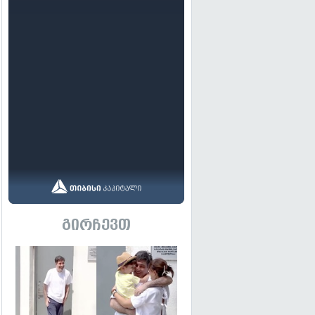
გირჩევთ
გადახედვა