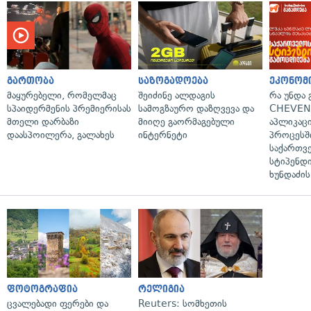
გართობა
საზოგადოება
ეკონომ
მაყურებელი, რომელმაც
შეიძინე ალდაგის
რა უნდა
სპაიდერმენის პრემიერისას
სამოგზაურო დაზღვევა და
CHEVEN
მთელი დარბაზი
მიიღე გაორმაგებული
აპლიკაცი
დაასპოილერა, გალახეს
ინტერნეტი
პროცესშ
საქართვ
სტიპენდი
ხუნდაძის
ფოტოგრაფია
რელიგია
ცვალებადი ფერები და
Reuters: სომხეთის