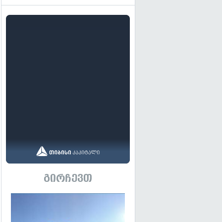
გირჩევთ
გადახედვა