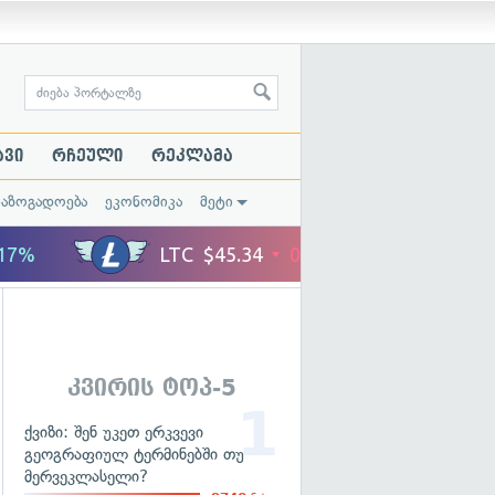
ავი
რჩეული
რეკლამა
საზოგადოება
ეკონომიკა
მეტი
კვირის ტოპ-5
ქვიზი: შენ უკეთ ერკვევი
გეოგრაფიულ ტერმინებში თუ
მერვეკლასელი?