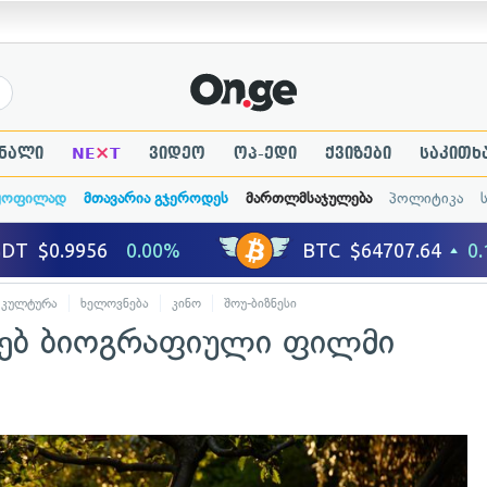
×
ნალი
NE
T
ვიდეო
ოპ-ედი
ქვიზები
საკითხ
ყოფილად
მთავარია გჯეროდეს
მართლმსაჯულება
პოლიტიკა
კულტურა
ხელოვნება
კინო
შოუ-ბიზნესი
ახებ ბიოგრაფიული ფილმი