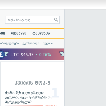
ავი
რჩეული
რეკლამა
საზოგადოება
ეკონომიკა
მეტი
კვირის ტოპ-5
ქვიზი: შენ უკეთ ერკვევი
გეოგრაფიულ ტერმინებში თუ
მერვეკლასელი?