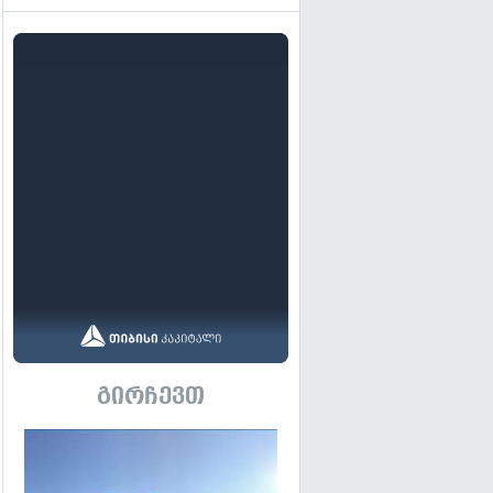
გირჩევთ
გადახედვა