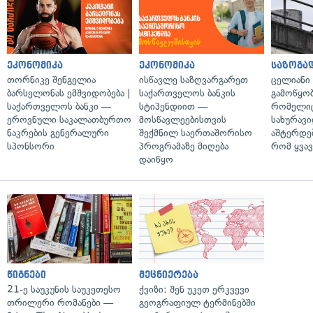
ეკონომიკა
ეკონომიკა
საზოგა
თორნიკე შენგელია
ისწავლე საზღვარგარეთ
ცელიანი
ბარსელონას ემშვიდობება |
საქართველოს ბანკის
გამოწყობ
საქართველოს ბანკი —
სტიპენდიით —
რომელიც
ეროვნული საკალათბურთო
მოსწავლეებისთვის
სახურავი
ნაკრების გენერალური
შექმნილ საერთაშორისო
აშტერდებ
სპონსორი
პროგრამაზე მიღება
რომ ყვავ
დაიწყო
წიგნები
მეცნიერება
21-ე საუკუნის საუკეთესო
ქვიზი: შენ უკეთ ერკვევი
თრილერი რომანები —
გეოგრაფიულ ტერმინებში