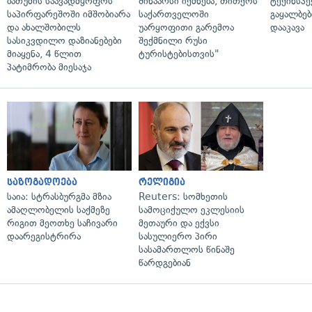
ბათუმის საავადმყოფოს
შინაარსი იქმნება, თითქოს
ტექინსპე
საპირფარეშოში იმშობიარა
საქართველოში
გაყალბებ
და ახალშობილს
უარყოფითი გარემოა
დააკავა
სასიკვდილო დაზიანებები
შექმნილი რუსი
მიაყენა, 4 წლით
ტურისტებისთვის"
პატიმრობა მიესაჯა
საზოგადოება
რელიგია
საია: სტრასბურგმა მზია
Reuters: სომხეთის
ამაღლობელის საქმეზე
სამოციქულო ეკლესიის
რიგით მეოთხე საჩივარი
მეთაური და ექვსი
დაარეგისტრირა
სასულიერო პირი
სასამართლოს წინაშე
წარდგებიან