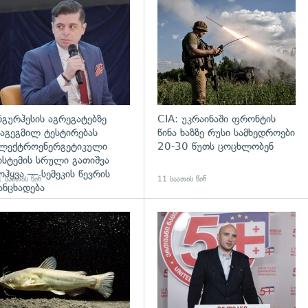
დახედვა
გადახედვა
ნგურჰესის აგრეგატებზე
CIA: უკრაინაში ფრონტის
აგეგმილ ტესტირებას
წინა ხაზზე რუსი სამხედროები
ლექტროენერგეტიკული
20-30 წუთს ცოცხლობენ
ისტემის სრული გათიშვა
ოჰყვა — სემეკის წევრის
 საათის წინ
11 საათის წინ
ანცხადება
დახედვა
გადახედვა