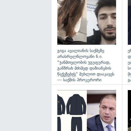
გა
გიგა ავალიანის საქმეზე
ე
არასრულწლოვანი ნ.ი.
დ
"ჯანმთელობის ჯგუფურად,
ე
განზრახ მძიმედ დაზიანების
ს
წაქეზების" მუხლით დააკავეს
მ
7 საათის წინ
11
— საქმის პროკურორი
გ
გა