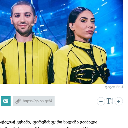
ფოტო: EBU
დაქალაქ ვენაში, ფირუზისფერი ხალიჩა გაიშალა —