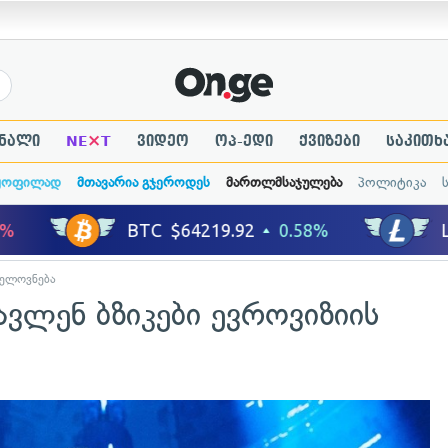
×
ნალი
NE
T
ვიდეო
ოპ-ედი
ქვიზები
საკითხ
ყოფილად
მთავარია გჯეროდეს
მართლმსაჯულება
პოლიტიკა
ელოვნება
ავლენ ბზიკები ევროვიზიის