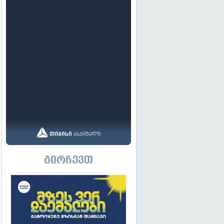
გირჩევთ