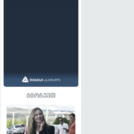
გირჩევთ
გადახედვა