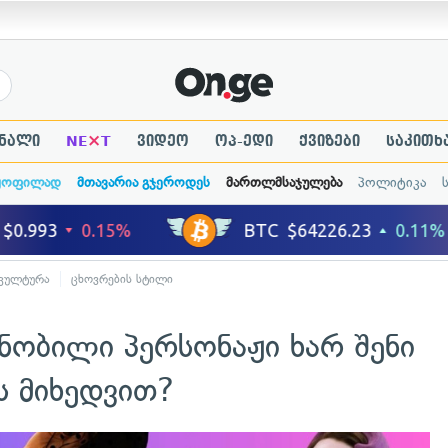
×
ნალი
NE
T
ვიდეო
ოპ-ედი
ქვიზები
საკითხ
ყოფილად
მთავარია გჯეროდეს
მართლმსაჯულება
პოლიტიკა
კულტურა
ცხოვრების სტილი
ნობილი პერსონაჟი ხარ შენი
ის მიხედვით?