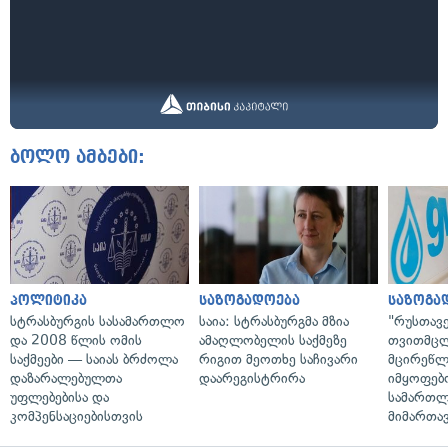
ბოლო ამბები:
პოლიტიკა
საზოგადოება
საზოგა
სტრასბურგის სასამართლო
საია: სტრასბურგმა მზია
"რუსთავ
და 2008 წლის ომის
ამაღლობელის საქმეზე
თვითმც
საქმეები — საიას ბრძოლა
რიგით მეოთხე საჩივარი
მცირეწლ
დაზარალებულთა
დაარეგისტრირა
იმყოფებ
უფლებებისა და
სამართლ
კომპენსაციებისთვის
მიმართა