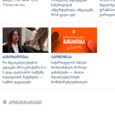
ნახეთ The New York
რომელიც პაციენტებს
sCool Ca
Times-ის სია
სახურავიდან
მფლობელ
აშტერდებოდა, ამტკიცებს,
ტრანსპო
რომ ყვავი იყო
ტარიფით
საზოგადოება
ეკონომიკა
რა მტკიცებულებებით
საქართველოს ბანკის
ედავება პროკურატურა ნ.ი.-
მობილბანკის მორიგი
ს გიგა ავალიანის საქმეზე
განახლება — ახალი
ძალადობის წაქეზებას —
შესაძლებლობები
საქმის დეტალები
მომხმარებლებისთვის
კომენტარები