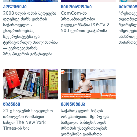
პოლიტიკა
საზოგადოება
საზოგა
2008 წლის ომის შედეგები
ComCom-მა
"რუსთავ
დღემდე ძირს უთხრის
პროსამთავრობო
თვითმც
საქართველოს
ტელეკომპანია POSTV 2
მცირეწლ
უსაფრთხოებას,
500 ლარით დააჯარიმა
იმყოფებ
სუვერენიტეტსა და
სამართლ
ტერიტორიულ მთლიანობას
მიმართა
— ევროკავშირის
პრესპიკერის განცხადება
წიგნები
ეკონომიკა
21-ე საუკუნის საუკეთესო
საქართველოს ბანკის
თრილერი რომანები —
ორგანიზებით, მცირე და
ნახეთ The New York
საშუალო ბიზნესისთვის
Times-ის სია
შრომის უსაფრთხოების
ვორკშოპი გაიმართა