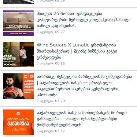
7 აგვისტო, 09:29
მიიღეთ 25%-იანი ფასდაკლება
კომფორტერში შერჩეულ კოლექციაზე ნაწილ-
ნაწილ გადახდისას
7 აგვისტო, 09:27
Wine Square X Lunatic ერთმანეთის
მხარდასაჭერად | მცირე ბიზნესის ჯაჭვი
გრძელდება
7 აგვისტო, 08:16
თორნიკე შენგელია ბარსელონას ემშვიდობება
| საქართველოს ბანკი — ეროვნული
საკალათბურთო ნაკრების გენერალური
სპონსორი
7 აგვისტო, 07:20
საქართველოს ბანკის მობილბანკის მორიგი
განახლება — ახალი შესაძლებლობები
მომხმარებლებისთვის
7 აგვისტო, 07:12