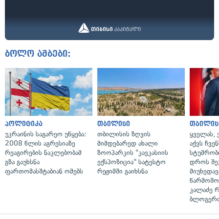
ბოლო ამბები:
პოლიტიკა
თბილისი
თბილის
უკრაინის საგარეო უწყება:
თბილისის ზღვის
ყველას, 
2008 წლის აგრესიაზე
მიმდებარედ ახალი
აქვს ჩვენ
რეაგირების ნაკლებობამ
ზოოპარკის "კავკასიის
სტუმრობი
გზა გაუხსნა
ექსპოზიცია" სატესტო
დროს შე
ფართომასშტაბიან ომებს
რეჟიმში გაიხსნა
მიუხედავ
წარმოშობ
კალაძე 
ბლოგერთ