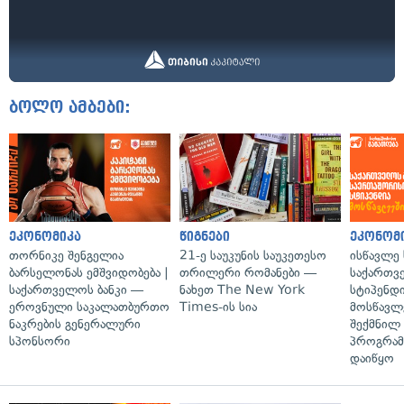
ბოლო ამბები:
ეკონომიკა
წიგნები
ეკონომ
თორნიკე შენგელია
21-ე საუკუნის საუკეთესო
ისწავლე
ბარსელონას ემშვიდობება |
თრილერი რომანები —
საქართვ
საქართველოს ბანკი —
ნახეთ The New York
სტიპენდ
ეროვნული საკალათბურთო
Times-ის სია
მოსწავლ
ნაკრების გენერალური
შექმნილ
სპონსორი
პროგრამ
დაიწყო