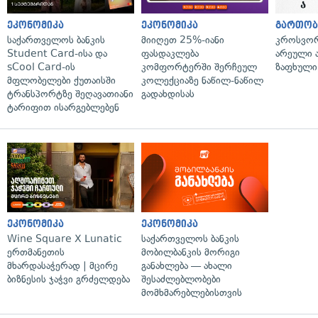
ეკონომიკა
ეკონომიკა
გართობ
საქართველოს ბანკის
მიიღეთ 25%-იანი
კროსვორდ
Student Card-ისა და
ფასდაკლება
არეული ა
sCool Card-ის
კომფორტერში შერჩეულ
ზაფხული
მფლობელები ქუთაისში
კოლექციაზე ნაწილ-ნაწილ
ტრანსპორტზე შეღავათიანი
გადახდისას
ტარიფით ისარგებლებენ
ეკონომიკა
ეკონომიკა
Wine Square X Lunatic
საქართველოს ბანკის
ერთმანეთის
მობილბანკის მორიგი
მხარდასაჭერად | მცირე
განახლება — ახალი
ბიზნესის ჯაჭვი გრძელდება
შესაძლებლობები
მომხმარებლებისთვის