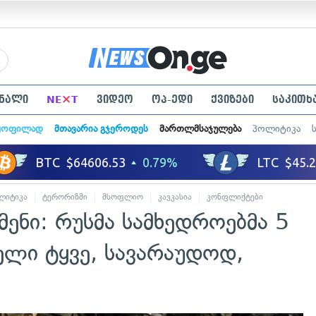
×
ნალი
NE
T
ვიდეო
ოპ-ედი
ქვიზები
საკითხ
ყოფილად
მთავარია გჯეროდეს
მართლმსაჯულება
პოლიტიკა
ლიტიკა
ტერორიზმი
მსოფლიო
კავკასია
კონფლიქტები
მენი: რუსმა სამხედროებმა 5
ელი ტყვე, სავარაუდოდ,