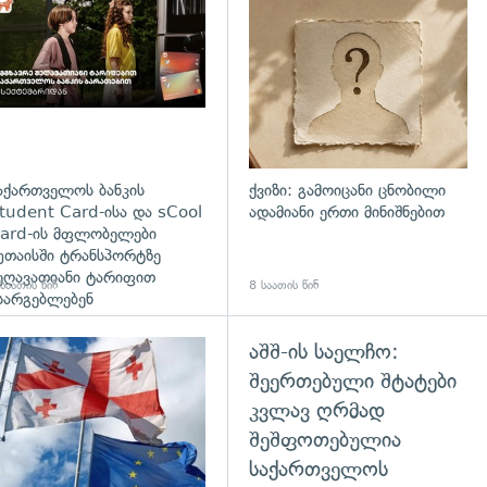
დახედვა
აქართველოს ბანკის
ქვიზი: გამოიცანი ცნობილი
tudent Card-ისა და sCool
ადამიანი ერთი მინიშნებით
ard-ის მფლობელები
უთაისში ტრანსპორტზე
ეღავათიანი ტარიფით
საათის წინ
8 საათის წინ
სარგებლებენ
აშშ-ის საელჩო:
გადახედვა
შეერთებული შტატები
კვლავ ღრმად
შეშფოთებულია
საქართველოს