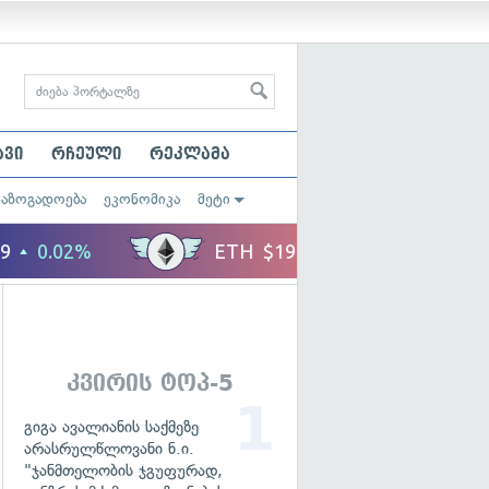
ავი
რჩეული
რეკლამა
საზოგადოება
ეკონომიკა
მეტი
კვირის ტოპ-5
გიგა ავალიანის საქმეზე
არასრულწლოვანი ნ.ი.
"ჯანმთელობის ჯგუფურად,