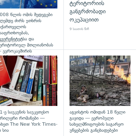
ტერიტორიის
განგრძობადი
008 წლის ომის შედეგები
ოკუპაციით
ღემდე ძირს უთხრის
აქართველოს
9 საათის წინ
საფრთხოებას,
უვერენიტეტსა და
საათის წინ
ერიტორიულ მთლიანობას
 ევროკავშირის
რესპიკერის განცხადება
დახედვა
გადახედვა
1-ე საუკუნის საუკეთესო
აგვისტოს ომიდან 18 წელი
რილერი რომანები —
გავიდა — ევროპული
ახეთ The New York Times-
სახელმწიფოების საგარეო
ს სია
უწყებების განცხადებები