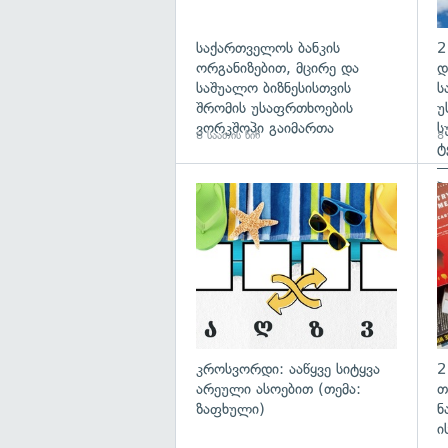
საქართველოს ბანკის
2
ორგანიზებით, მცირე და
დ
საშუალო ბიზნესისთვის
ს
შრომის უსაფრთხოების
უ
ვორკშოპი გაიმართა
ს
8 საათის წინ
8 
ტ
—
პ
გა
კროსვორდი: ააწყვე სიტყვა
2
არეული ასოებით (თემა:
თ
ზაფხული)
ნ
ი