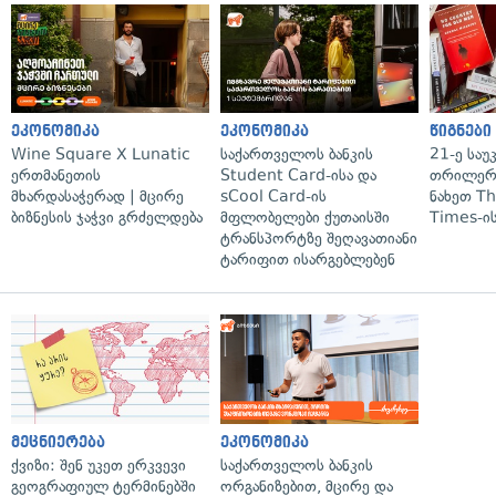
ეკონომიკა
ეკონომიკა
წიგნები
Wine Square X Lunatic
საქართველოს ბანკის
21-ე საუ
ერთმანეთის
Student Card-ისა და
თრილერი
მხარდასაჭერად | მცირე
sCool Card-ის
ნახეთ T
ბიზნესის ჯაჭვი გრძელდება
მფლობელები ქუთაისში
Times-ის
ტრანსპორტზე შეღავათიანი
ტარიფით ისარგებლებენ
მეცნიერება
ეკონომიკა
ქვიზი: შენ უკეთ ერკვევი
საქართველოს ბანკის
გეოგრაფიულ ტერმინებში
ორგანიზებით, მცირე და