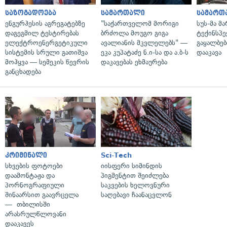
საზოგადოება
სამართალი
სამართ
ენგურჰესის აგრეგატებზე
"საქართველომ მორიგი
სუს-მა მ
დაგეგმილ ტესტირებას
ბრძოლა მოუგო გიგა
ტექინსპე
ელექტროენერგეტიკული
ავალიანის მკვლელებს" —
გაყალბებ
სისტემის სრული გათიშვა
ეკა კუპატაძე ნ.ი-სა და ა.ბ-ს
დააკავა
მოჰყვა — სემეკის წევრის
დაკავებას ეხმაურება
განცხადება
კრიმინალი
Sci-Tech
სხვების ფოტოები
იისფერი სიმინდის
დაამონტაჟა და
პიგმენტით შეიძლება
პორნოგრაფიული
საკვების ხელოვნური
შინაარსით გაავრცელა
საღებავი ჩაანაცვლონ
— თბილისში
არასრულწლოვანი
დააკავეს