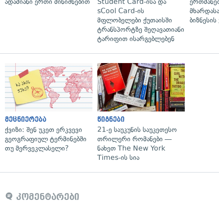
ადამიანი ერთი მინიშნებით
Student Card-ისა და
ერთმანე
sCool Card-ის
მხარდასა
მფლობელები ქუთაისში
ბიზნესის
ტრანსპორტზე შეღავათიანი
ტარიფით ისარგებლებენ
მეცნიერება
წიგნები
ქვიზი: შენ უკეთ ერკვევი
21-ე საუკუნის საუკეთესო
გეოგრაფიულ ტერმინებში
თრილერი რომანები —
თუ მერვეკლასელი?
ნახეთ The New York
Times-ის სია
კომენტარები