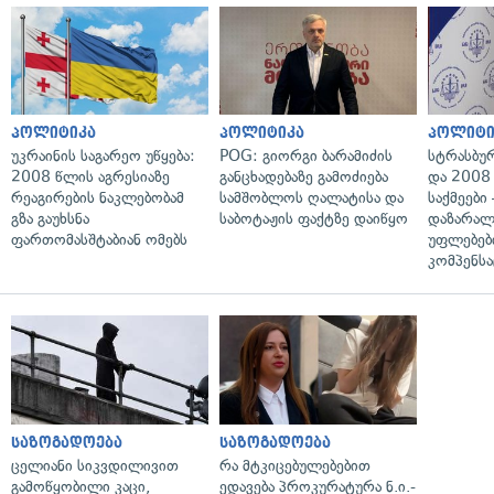
პოლიტიკა
პოლიტიკა
პოლიტი
უკრაინის საგარეო უწყება:
POG: გიორგი ბარამიძის
სტრასბუ
2008 წლის აგრესიაზე
განცხადებაზე გამოძიება
და 2008
რეაგირების ნაკლებობამ
სამშობლოს ღალატისა და
საქმეები
გზა გაუხსნა
საბოტაჟის ფაქტზე დაიწყო
დაზარა
ფართომასშტაბიან ომებს
უფლებებ
კომპენსა
საზოგადოება
საზოგადოება
ცელიანი სიკვდილივით
რა მტკიცებულებებით
გამოწყობილი კაცი,
ედავება პროკურატურა ნ.ი.-