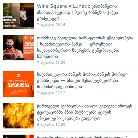
Wine Square X Lunatic ერთმანეთის
მხარდასაჭერად | მცირე ბიზნესის ჯაჭვი
გრძელდება
7 აგვისტო, 08:16
თორნიკე შენგელია ბარსელონას ემშვიდობება
| საქართველოს ბანკი — ეროვნული
საკალათბურთო ნაკრების გენერალური
სპონსორი
7 აგვისტო, 07:20
საქართველოს ბანკის მობილბანკის მორიგი
განახლება — ახალი შესაძლებლობები
მომხმარებლებისთვის
7 აგვისტო, 07:12
ქართველი ფიზიკოსის ახალი კვლევა: ინოუეს
ტელესკოპმა მზის მაგნიტური ველის
უნიკალური კადრები გადაიღო
6 აგვისტო, 17:20
როგორ უნდა გადავურჩეთ მზის სიკვდილს? —