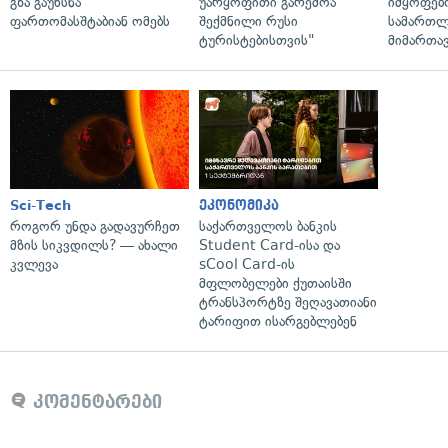
გზა გაუხსნა
უარყოფითი გარემოა
იმყოფებ
ფართომასშტაბიან ომებს
შექმნილი რუსი
სამართლ
ტურისტებისთვის"
მიმართა
Sci-Tech
ეკონომიკა
როგორ უნდა გადავურჩეთ
საქართველოს ბანკის
მზის სიკვდილს? — ახალი
Student Card-ისა და
კვლევა
sCool Card-ის
მფლობელები ქუთაისში
ტრანსპორტზე შეღავათიანი
ტარიფით ისარგებლებენ
კომენტარები