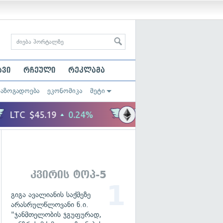
ავი
რჩეული
რეკლამა
საზოგადოება
ეკონომიკა
მეტი
კვირის ტოპ-5
გიგა ავალიანის საქმეზე
არასრულწლოვანი ნ.ი.
"ჯანმთელობის ჯგუფურად,