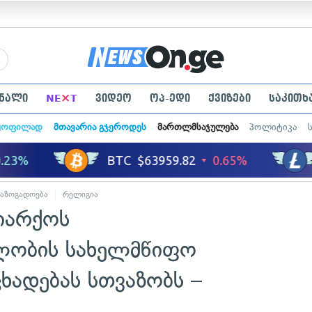
×
ნალი
NE
T
ვიდეო
ოპ-ედი
ქვიზები
საკითხ
ყოფილად
მთავარია გჯეროდეს
მართლმსაჯულება
პოლიტიკა
საზოგადოება
რელიგია
იარქოს
ობის სახელმწიფო
ხადებას სთვაზობს –