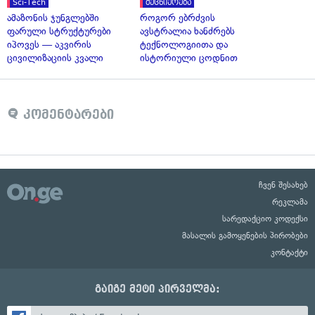
Sci-Tech
მეცნიერება
ამაზონის ჯუნგლებში
როგორ ებრძვის
ფარული სტრუქტურები
ავსტრალია ხანძრებს
იპოვეს — აკვირის
ტექნოლოგიითა და
ცივილიზაციის კვალი
ისტორიული ცოდნით
კომენტარები
ჩვენ შესახებ
რეკლამა
სარედაქციო კოდექსი
მასალის გამოყენების პირობები
კონტაქტი
გაიგე მეტი პირველმა: