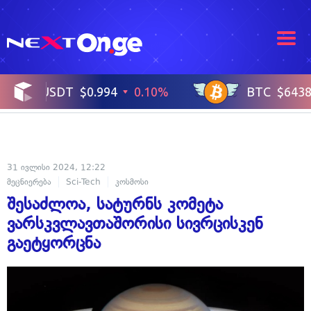
31 ივლისი 2024, 12:22
მეცნიერება
Sci-Tech
კოსმოსი
შესაძლოა, სატურნს კომეტა
ვარსკვლავთაშორისი სივრცისკენ
გაეტყორცნა