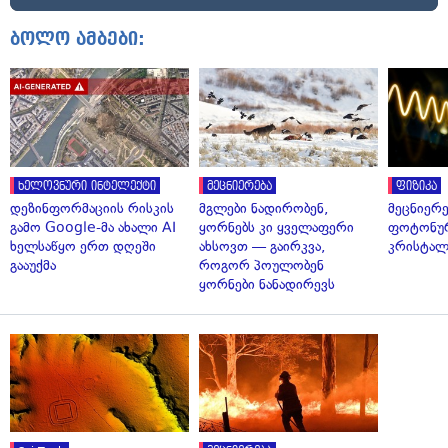
ბოლო ამბები:
ხელოვნური ინტელექტი
მეცნიერება
ფიზიკა
დეზინფორმაციის რისკის
მგლები ნადირობენ,
მეცნიერ
გამო Google-მა ახალი AI
ყორნებს კი ყველაფერი
ფოტონუ
ხელსაწყო ერთ დღეში
ახსოვთ — გაირკვა,
კრისტალ
გააუქმა
როგორ პოულობენ
ყორნები ნანადირევს