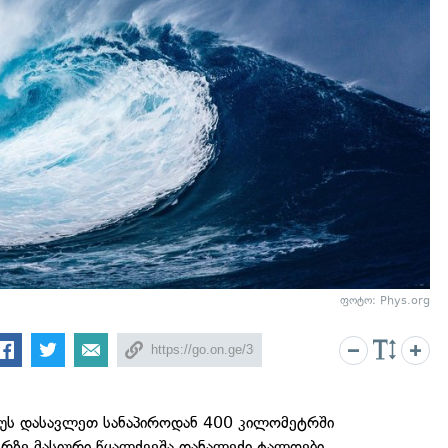
ფოტო: Phys.org
საუს დასავლეთ სანაპიროდან 400 კილომეტრში
ერზე მასიური წყალქვეშა დანალექი ტალღები