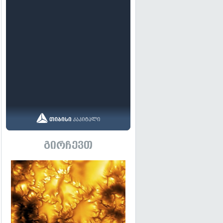
გირჩევთ
გადახედვა