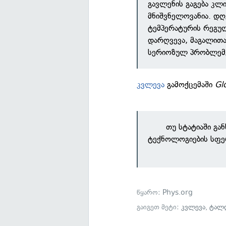
გავლენის გაგება კლ
მნიშვნელოვანია. დ
ტემპერატურის რეგუ
დარღვევა, მაგალითა
სერიოზულ პრობლემე
კვლევა
გამოქცემაში
Gl
თუ სტატიაში გა
ტექნოლოგიების სფე
წყარო:
Phys.org
გაიგეთ მეტი:
კვლევა
,
ტალ