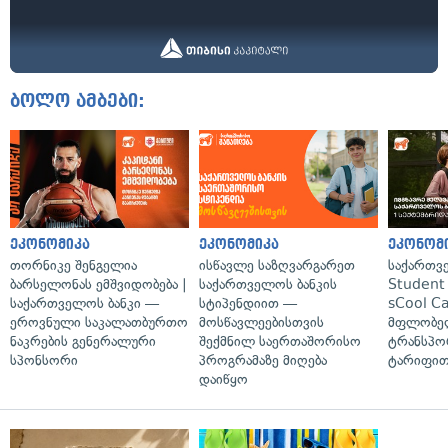
ბოლო ამბები:
ეკონომიკა
ეკონომიკა
ეკონომ
თორნიკე შენგელია
ისწავლე საზღვარგარეთ
საქართვ
ბარსელონას ემშვიდობება |
საქართველოს ბანკის
Student 
საქართველოს ბანკი —
სტიპენდიით —
sCool Ca
ეროვნული საკალათბურთო
მოსწავლეებისთვის
მფლობელ
ნაკრების გენერალური
შექმნილ საერთაშორისო
ტრანსპო
სპონსორი
პროგრამაზე მიღება
ტარიფით
დაიწყო