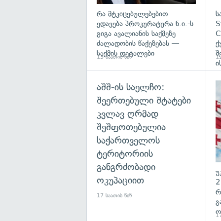
რა მტკიცებულებებით
ს
ედავება პროკურატურა ნ.ი.-ს
S
გიგა ავალიანის საქმეზე
C
ძალადობის წაქეზებას —
ქ
საქმის დეტალები
შ
13 საათის წინ
15
ი
აშშ-ის საელჩო:
შეერთებული შტატები
კვლავ ღრმად
შეშფოთებულია
საქართველოს
ტერიტორიის
განგრძობადი
უ
ოკუპაციით
2
რ
17 საათის წინ
გ
ო
17