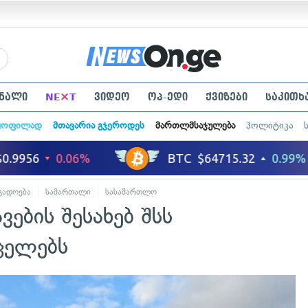
×
ნალი
NE
T
ვიდეო
ოპ-ედი
ქვიზები
საკითხ
ყოფილად
მთავარია გჯეროდეს
მართლმსაჯულება
პოლიტიკა
გადოება
სამართალი
სასამართლო
ვების შესახებ შსს
ცელებს