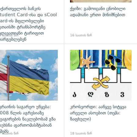
აქართველოს ბანკის
ქვიზი: გამოიცანი ცნობილი
tudent Card-ისა და sCool
ადამიანი ერთი მინიშნებით
ard-ის მფლობელები
უთაისში ტრანსპორტზე
ეღავათიანი ტარიფით
 საათის წინ
16 საათის წინ
სარგებლებენ
გადახედვა
კრაინის საგარეო უწყება:
კროსვორდი: ააწყვე სიტყვა
008 წლის აგრესიაზე
არეული ასოებით (თემა:
ეაგირების ნაკლებობამ გზა
ზაფხული)
აუხსნა ფართომასშტაბიან
მებს
 საათის წინ
18 საათის წინ