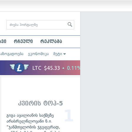
ავი
რჩეული
რეკლამა
საზოგადოება
ეკონომიკა
მეტი
კვირის ტოპ-5
გიგა ავალიანის საქმეზე
არასრულწლოვანი ნ.ი.
"ჯანმთელობის ჯგუფურად,