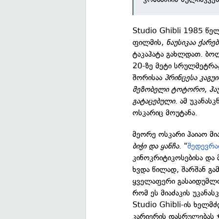
Studio Ghibli 1985 წე
ფილმის,
ნაუსიკაა ქარე
ტაკაჰატა გახლდათ. ბო
20-ზე მეტი სრულმეტრა
შორისაა
პრინცესა კაგუი
მეზობელი ტოტორო
,
ჰა
გატაცებული
. ამ უკანას
ოსკარიც მოუტანა.
მეორე ოსკარი ჰაიაო მი
ბიჭი და ყანჩა
. "
შედევრ
კინოკრიტიკოსებისა და
ხვდა წილად, შარშან გა
ყველაფერი გასაიდუმლო
რომ ეს მიაძაკის უკანას
Studio Ghibli-ის ხელმ
კარიერის დასრულებას ჯ