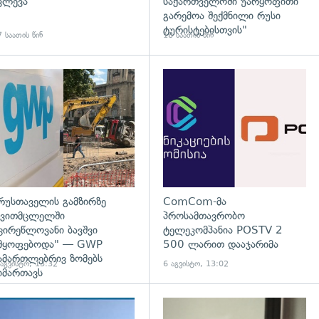
ვლევა
საქართველოში უარყოფითი
გარემოა შექმნილი რუსი
ტურისტებისთვის"
 საათის წინ
18 საათის წინ
გადახედვა
რუსთაველის გამზირზე
ComCom-მა
ვითმცლელში
პროსამთავრობო
ცირეწლოვანი ბავშვი
ტელეკომპანია POSTV 2
მყოფებოდა" — GWP
500 ლარით დააჯარიმა
ამართლებრივ ზომებს
 აგვისტო, 13:32
6 აგვისტო, 13:02
იმართავს
გადახედვა