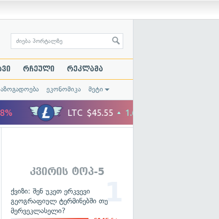
ავი
რჩეული
რეკლამა
საზოგადოება
ეკონომიკა
მეტი
კვირის ტოპ-5
ქვიზი: შენ უკეთ ერკვევი
გეოგრაფიულ ტერმინებში თუ
მერვეკლასელი?