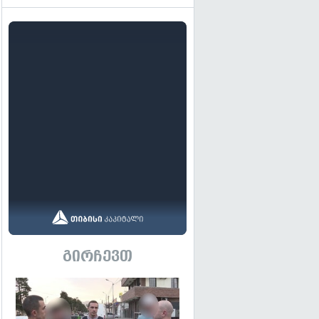
გირჩევთ
გადახედვა