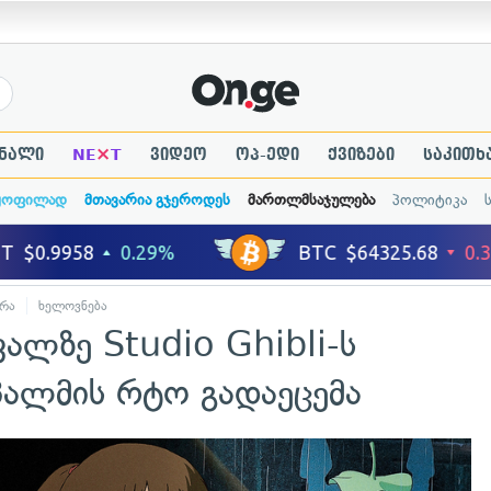
×
ნალი
NE
T
ვიდეო
ოპ-ედი
ქვიზები
საკითხ
ყოფილად
მთავარია გჯეროდეს
მართლმსაჯულება
პოლიტიკა
რა
ხელოვნება
ვალზე Studio Ghibli-ს
პალმის რტო გადაეცემა