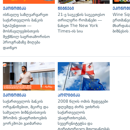
ეკონომიკა
წიგნები
ეკონომ
ისწავლე საზღვარგარეთ
21-ე საუკუნის საუკეთესო
Wine Sq
საქართველოს ბანკის
თრილერი რომანები —
ერთმანე
სტიპენდიით —
ნახეთ The New York
მხარდასა
მოსწავლეებისთვის
Times-ის სია
ბიზნესის
შექმნილ საერთაშორისო
პროგრამაზე მიღება
დაიწყო
ეკონომიკა
პოლიტიკა
საქართველოს ბანკის
2008 წლის ომის შედეგები
ორგანიზებით, მცირე და
დღემდე ძირს უთხრის
საშუალო ბიზნესისთვის
საქართველოს
შრომის უსაფრთხოების
უსაფრთხოებას,
ვორკშოპი გაიმართა
სუვერენიტეტსა და
ტერიტორიულ მთლიანობას