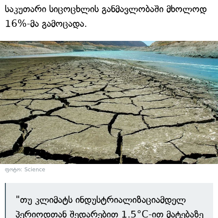
საკუთარი სიცოცხლის განმავლობაში მხოლოდ
16%-მა გამოცადა.
ფოტო: Science
"თუ კლიმატს ინდუსტრიალიზაციამდელ
პერიოდთან შედარებით 1.5°C-ით მატებაზე