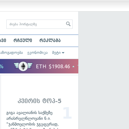
ავი
რჩეული
რეკლამა
საზოგადოება
ეკონომიკა
მეტი
კვირის ტოპ-5
გიგა ავალიანის საქმეზე
არასრულწლოვანი ნ.ი.
"ჯანმთელობის ჯგუფურად,