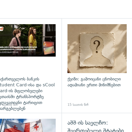
დახედვა
აქართველოს ბანკის
ქვიზი: გამოიცანი ცნობილი
tudent Card-ისა და sCool
ადამიანი ერთი მინიშნებით
ard-ის მფლობელები
უთაისში ტრანსპორტზე
ეღავათიანი ტარიფით
 საათის წინ
15 საათის წინ
სარგებლებენ
აშშ-ის საელჩო:
გადახედვა
შეერთებული შტატები