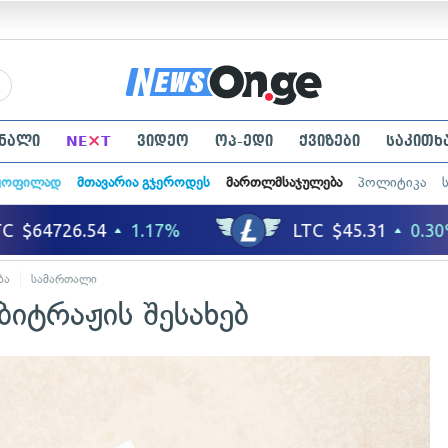
×
ნალი
NE
T
ვიდეო
ოპ-ედი
ქვიზები
საკითხ
ყოფილად
მთავარია გჯეროდეს
მართლმსაჯულება
პოლიტიკა
ბა
სამართალი
ბიტრაჟის შესახებ