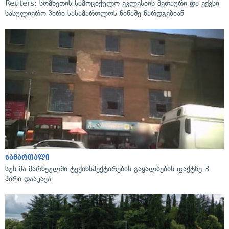
Reuters: სომხეთის სამოციქულო ეკლესიის მეთაური და ექვსი
სასულიერო პირი სასამართლოს წინაშე წარდგებიან
სამართალი
სუს-მა მარნეულში ტექინსპექტირების გაყალბების ფაქტზე 3
პირი დააკავა