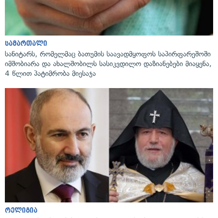
სამართალი
სანიტარს, რომელმაც ბათუმის საავადმყოფოს საპირფარეშოში
იმშობიარა და ახალშობილს სასიკვდილო დაზიანებები მიაყენა,
4 წლით პატიმრობა მიესაჯა
რელიგია