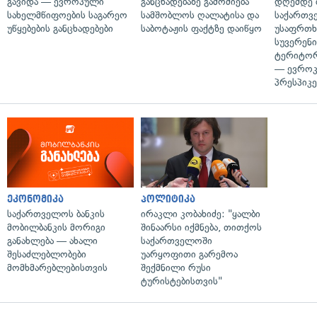
გავიდა — ევროპული
განცხადებაზე გამოძიება
დღემდე 
სახელმწიფოების საგარეო
სამშობლოს ღალატისა და
საქართვ
უწყებების განცხადებები
საბოტაჟის ფაქტზე დაიწყო
უსაფრთხ
სუვერენი
ტერიტორ
— ევროკ
პრესპიკე
ეკონომიკა
პოლიტიკა
საქართველოს ბანკის
ირაკლი კობახიძე: "ყალბი
მობილბანკის მორიგი
შინაარსი იქმნება, თითქოს
განახლება — ახალი
საქართველოში
შესაძლებლობები
უარყოფითი გარემოა
მომხმარებლებისთვის
შექმნილი რუსი
ტურისტებისთვის"