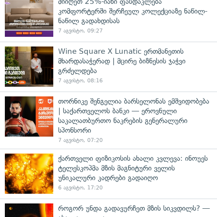
მიიღეთ 25%-იანი ფასდაკლება
კომფორტერში შერჩეულ კოლექციაზე ნაწილ-
ნაწილ გადახდისას
7 აგვისტო, 09:27
Wine Square X Lunatic ერთმანეთის
მხარდასაჭერად | მცირე ბიზნესის ჯაჭვი
გრძელდება
7 აგვისტო, 08:16
თორნიკე შენგელია ბარსელონას ემშვიდობება
| საქართველოს ბანკი — ეროვნული
საკალათბურთო ნაკრების გენერალური
სპონსორი
7 აგვისტო, 07:20
ქართველი ფიზიკოსის ახალი კვლევა: ინოუეს
ტელესკოპმა მზის მაგნიტური ველის
უნიკალური კადრები გადაიღო
6 აგვისტო, 17:20
როგორ უნდა გადავურჩეთ მზის სიკვდილს? —