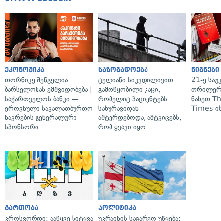
ეკონომიკა
საზოგადოება
წიგნები
თორნიკე შენგელია
ცელიანი სიკვდილივით
21-ე საუ
ბარსელონას ემშვიდობება |
გამოწყობილი კაცი,
თრილერი
საქართველოს ბანკი —
რომელიც პაციენტებს
ნახეთ T
ეროვნული საკალათბურთო
სახურავიდან
Times-ის
ნაკრების გენერალური
აშტერდებოდა, ამტკიცებს,
სპონსორი
რომ ყვავი იყო
გართობა
პოლიტიკა
კროსვორდი: ააწყვე სიტყვა
უკრაინის საგარეო უწყება: