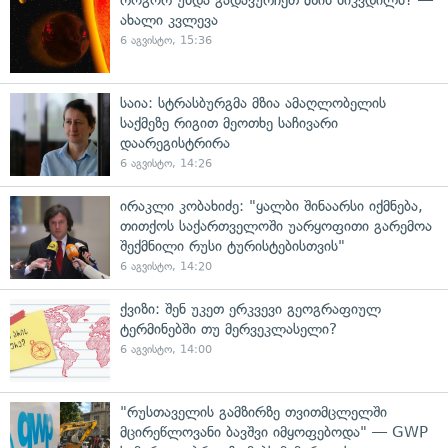
როგორ უნდა გადავურჩეთ მზის სიკვდილს? —
ახალი კვლევა
6 აგვისტო, 15:36
საია: სტრასბურგმა მზია ამაღლობელის
საქმეზე რიგით მეოთხე საჩივარი
დაარეგისტრირა
6 აგვისტო, 14:26
ირაკლი კობახიძე: "ყალბი შინაარსი იქმნება,
თითქოს საქართველოში უარყოფითი გარემოა
შექმნილი რუსი ტურისტებისთვის"
6 აგვისტო, 14:20
ქვიზი: შენ უკეთ ერკვევი გეოგრაფიულ
ტერმინებში თუ მერვეკლასელი?
6 აგვისტო, 14:00
"რუსთაველის გამზირზე თვითმცლელში
მცირეწლოვანი ბავშვი იმყოფებოდა" — GWP