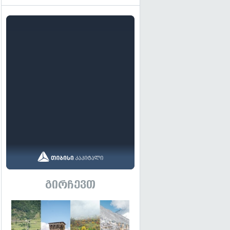
გირჩევთ
გადახედვა