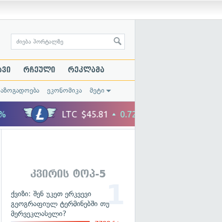
ავი
რჩეული
რეკლამა
საზოგადოება
ეკონომიკა
მეტი
კვირის ტოპ-5
ქვიზი: შენ უკეთ ერკვევი
გეოგრაფიულ ტერმინებში თუ
მერვეკლასელი?