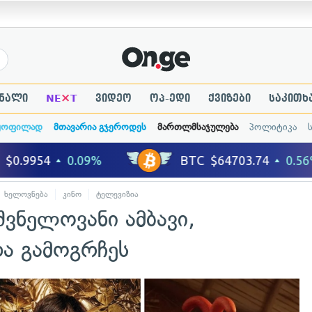
×
ნალი
NE
T
ვიდეო
ოპ-ედი
ქვიზები
საკითხ
ყოფილად
მთავარია გჯეროდეს
მართლმსაჯულება
პოლიტიკა
ხელოვნება
კინო
ტელევიზია
შვნელოვანი ამბავი,
ა გამოგრჩეს