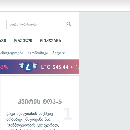
ავი
რჩეული
რეკლამა
საზოგადოება
ეკონომიკა
მეტი
კვირის ტოპ-5
გიგა ავალიანის საქმეზე
არასრულწლოვანი ნ.ი.
"ჯანმთელობის ჯგუფურად,