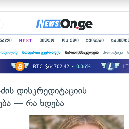
×
ნალი
NE
T
ვიდეო
ოპ-ედი
ქვიზები
საკითხ
ყოფილად
მთავარია გჯეროდეს
მართლმსაჯულება
პოლიტიკა
ის დისკრედიტაციის
რება — რა ხდება