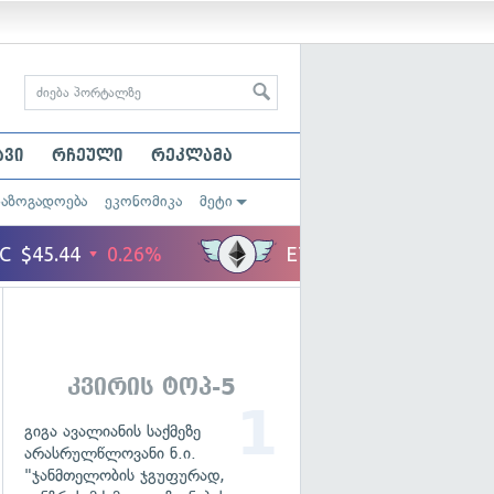
ავი
რჩეული
რეკლამა
საზოგადოება
ეკონომიკა
მეტი
კვირის ტოპ-5
გიგა ავალიანის საქმეზე
არასრულწლოვანი ნ.ი.
"ჯანმთელობის ჯგუფურად,