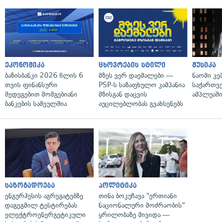
ეკონომიკა
ცხოვრების სტილი
მუსიკა
ბაზისბანკი 2026 წლის 6
მზეს ვერ დაემალები —
ნაომი კე
თვის ფინანსური
PSP-ს საზაფხულო კამპანია
საქართვ
შედეგებით მომგებიანი
მზისგან დაცვის
ამპლუაში
ბანკების სამეულშია
აუცილებლობას გვახსენებს
საზოგადოება
პოლიტიკა
ენგურჰესის აგრეგატებზე
თინა ბოკუჩავა "ერთიანი
დაგეგმილ ტესტირებას
ნაციონალური მოძრაობის"
ელექტროენერგეტიკული
ყრილობაზე მივიდა —