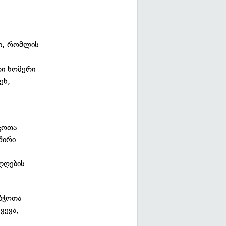
ი, რომლის
ი ნომერი
ენ,
ჭოთა
შირი
ლღების
აბჭოთა
ვევა,