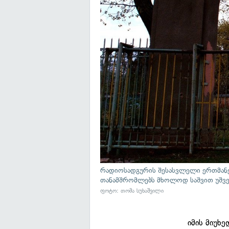
რადიოსადგურის შესასვლელი ერთმანეთ
თანამშრომლებს მხოლოდ საშვით უშვე
ფოტო: თომა სუხაშვილი
იმის მიუხ