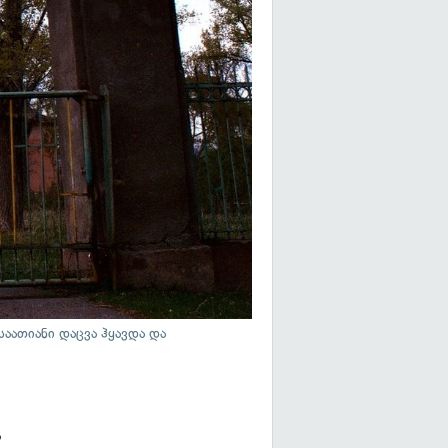
აათიანი დაცვა ჰყავდა და
ა