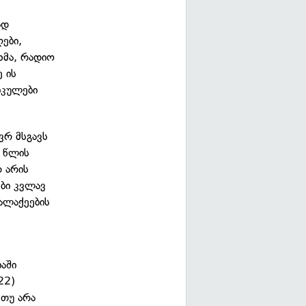
ად
ები,
 ხმა, რადიო
 ის
იკულები
ვრ მსგავს
6 წლის
რ არის
ბი კვლავ
ქალაქეების
აში
22)
 თუ არა