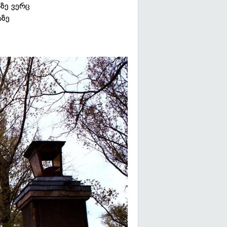
აზე ვერც
აზე