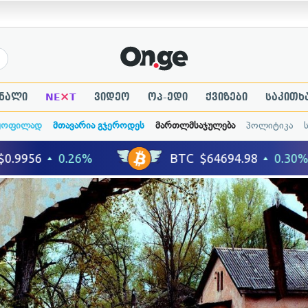
×
ნალი
NE
T
ვიდეო
ოპ-ედი
ქვიზები
საკითხ
ყოფილად
მთავარია გჯეროდეს
მართლმსაჯულება
პოლიტიკა