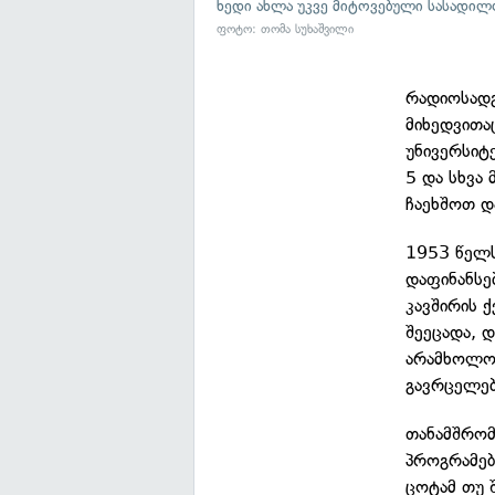
ხედი ახლა უკვე მიტოვებული სასადი
ფოტო: თომა სუხაშვილი
რადიოსადგ
მიხედვითა
უნივერსიტ
5 და სხვა
ჩაეხშოთ დ
1953 წელს
დაფინანსე
კავშირის ქ
შეეცადა, დ
არამხოლოდ
გავრცელებ
თანამშრომ
პროგრამებ
ცოტამ თუ 