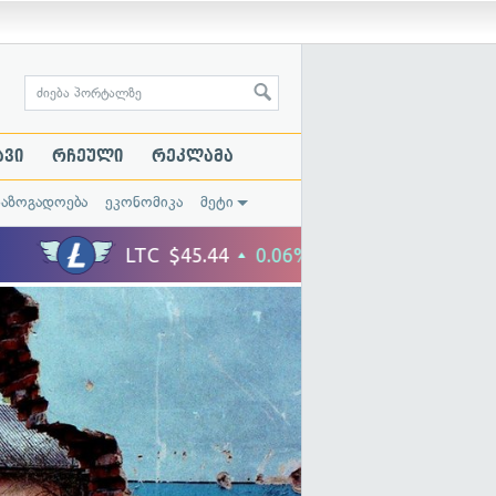
ავი
რჩეული
რეკლამა
საზოგადოება
ეკონომიკა
მეტი