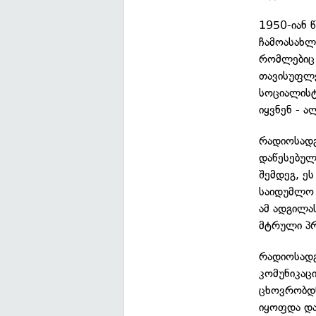
1950-იან 
ჩამოასახლ
რომლებიც ა
თავისუფლე
სოციალისტ
იყვნენ - ა
რადიოსადგ
დაწესებულ
შემდეგ, ე
საიდუმლო 
ამ ადგილა
მტრული პრ
რადიოსადგ
კომუნიკაც
ცხოვრობდნ
იყოფდა და